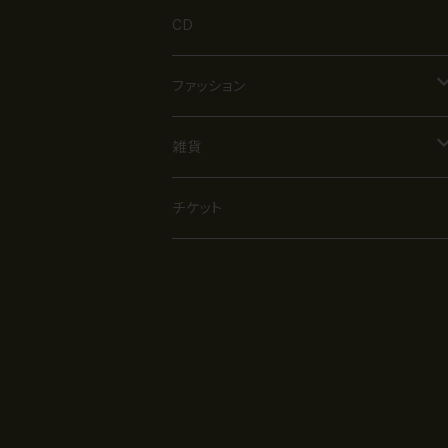
CD
ファッション
Tシャツ
雑貨
パーカー
バック・リュック
チケット
その他