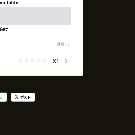
vailable
向け
通報する
(0)
E
ポスト