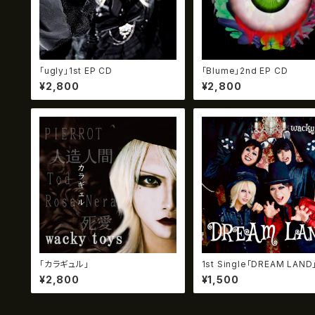
「ugly」1st EP CD
「Blume」2nd EP CD
¥2,800
¥2,800
「カラギュル」
1st Single「DREAM LAND
¥2,800
¥1,500