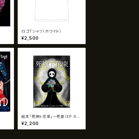
ロゴTシャツ（ホワイト）
¥2,500
」
絵本「死神ト花束」〜死愛（EP カラ
ギュル）〜
¥2,200